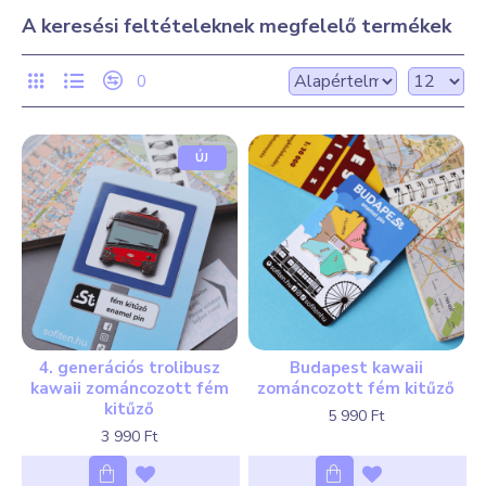
A keresési feltételeknek megfelelő termékek
0
ÚJ
4. generációs trolibusz
Budapest kawaii
kawaii zománcozott fém
zománcozott fém kitűző
kitűző
5 990 Ft
3 990 Ft