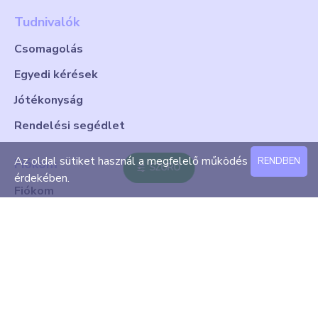
Tudnivalók
Csomagolás
Egyedi kérések
Jótékonyság
Rendelési segédlet
Az oldal sütiket használ a megfelelő működés
RENDBEN
Fiókom
SZŰRŐ
érdekében.
Fiókom
Rendeléseim
Kapcsolat
@sofitenhu