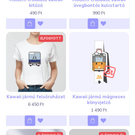
kitűző
üvegbontós kulcstartó
490 Ft
990 Ft
ELFOGYOTT
Kawaii jármű felsőruházat
Kawaii jármű mágneses
könyvjelző
6 450 Ft
1 490 Ft