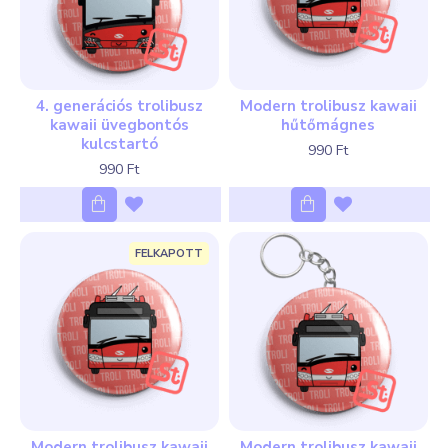
4. generációs trolibusz
Modern trolibusz kawaii
kawaii üvegbontós
hűtőmágnes
kulcstartó
990 Ft
990 Ft
FELKAPOTT
Modern trolibusz kawaii
Modern trolibusz kawaii