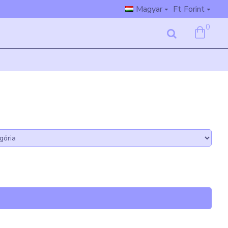
Magyar
Ft
Forint
0