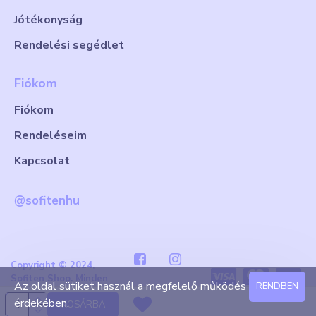
Jótékonyság
Rendelési segédlet
Fiókom
Fiókom
Rendeléseim
Kapcsolat
@sofitenhu
Copyright © 2024,
Sofiten Shop. Minden
Az oldal sütiket használ a megfelelő működés
RENDBEN
jog fenntartva
érdekében.
KOSÁRBA