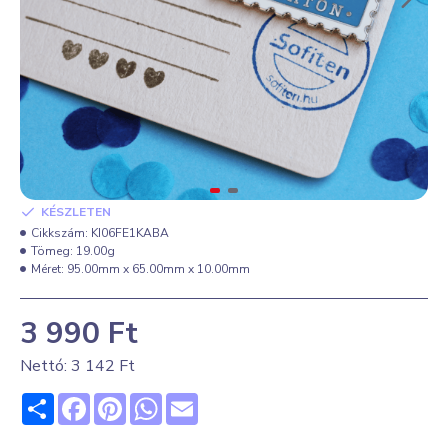
KÉSZLETEN
Cikkszám:
KI06FE1KABA
Tömeg:
19.00g
Méret:
95.00mm x 65.00mm x 10.00mm
3 990 Ft
Nettó: 3 142 Ft
Share
Facebook
Pinterest
WhatsApp
Email