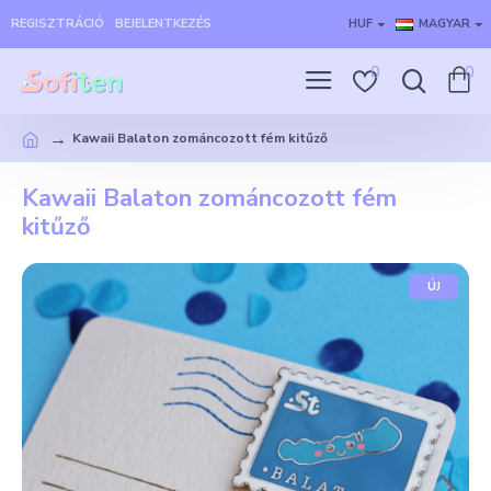
REGISZTRÁCIÓ
BEJELENTKEZÉS
HUF
MAGYAR
0
0
Kawaii Balaton zománcozott fém kitűző
Kawaii Balaton zománcozott fém
kitűző
ÚJ