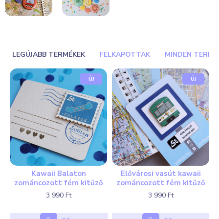
LEGÚJABB TERMÉKEK
FELKAPOTTAK
MINDEN TERMÉ
ÚJ
ÚJ
Kawaii Balaton
Elővárosi vasút kawaii
zománcozott fém kitűző
zománcozott fém kitűző
3 990 Ft
3 990 Ft