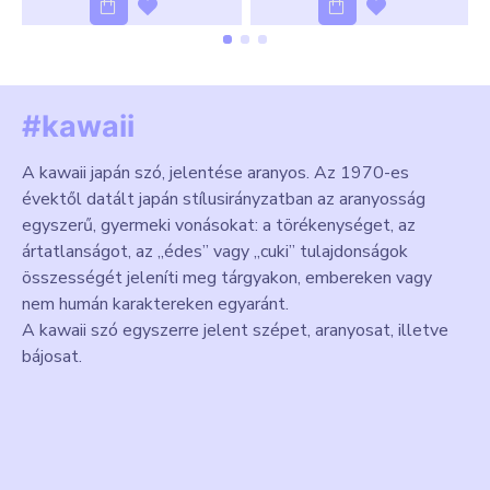
#kawaii
A kawaii japán szó, jelentése aranyos. Az 1970-es
évektől datált japán stílusirányzatban az aranyosság
egyszerű, gyermeki vonásokat: a törékenységet, az
ártatlanságot, az „édes” vagy „cuki” tulajdonságok
összességét jeleníti meg tárgyakon, embereken vagy
nem humán karaktereken egyaránt.
A kawaii szó egyszerre jelent szépet, aranyosat, illetve
bájosat.