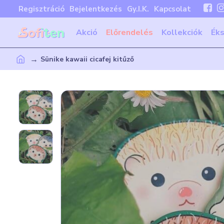
Regisztráció
Bejelentkezés
Gy.I.K.
Kapcsolat
Akció
Előrendelés
Kollekciók
Ék
Sünike kawaii cicafej kitűző