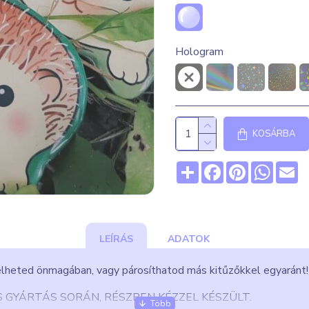
Hologram
KOSÁRBA
Share
Facebook
Pinterest
What
E
LEÍRÁS
ADATOK
Viselheted önmagában, vagy párosíthatod más kitűzőkkel egyaránt! 
S GYÁRTÁS SORÁN, RÉSZBEN KÉZZEL KÉSZÜLT.