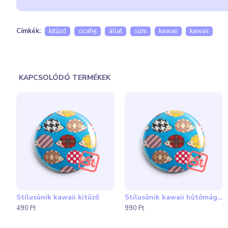
A termék rendelésre készül, várható elkészülési ideje 
Címkék:
kitűző
cicafej
állat
süni
kawaii
kawaii
Átlátszó tasakban, papír hátlappal kerül szállításra a s
védőborítással bevonva küldöm el a megrendelésedet.
KAPCSOLÓDÓ TERMÉKEK
A kép csak illusztráció. A színek a valóságban eltérőek 
A Rendelési segédletet
itt
, a csomagolásról szóló alo
Stílusünik kawaii kitűző
Stílusünik kawaii hűtőmágnes
GO zöld és vegán kawaii mentes hűtőmágnes
GO zöld és vegán kawaii mentes kitű
490 Ft
990 Ft
990 Ft
490 Ft