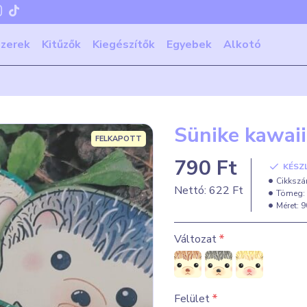
szerek
Kitűzők
Kiegészítők
Egyebek
Alkotó
Sünike kawaii 
FELKAPOTT
790 Ft
KÉSZ
Cikkszá
Nettó: 622 Ft
Tömeg:
Méret:
9
Változat
Felület