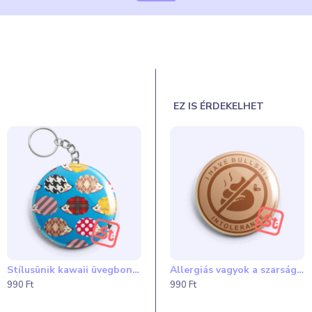
3-14 munkanap.
érülések elkerülése végett. Külön kérésre a tasak, illetve papír
EZ IS ÉRDEKELHET
lehetnek.
ldalt pedig
itt
találod.
Stílusünik kawaii üvegbontós kulcstartó
ző
GO zöld és vegán kawaii mentes üvegbontós kulcstartó
Allergiás vagyok a szarságokra kawaii hűtőmágnes
990 Ft
990 Ft
990 Ft