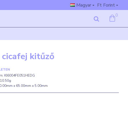
Magyar
Ft
Forint
0
cicafej kitűző
LETEN
m:
KI6004FE051HEDG
10.50g
0.00mm x 65.00mm x 5.00mm