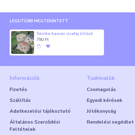
LEGUTÓBB MEGTEKINTETT
Sünike kawaii cicafej kitűző
790 Ft
Információk
Tudnivalók
Fizetés
Csomagolás
Szállítás
Egyedi kérések
Adatkezelési tájékoztató
Jótékonyság
Általános Szerződési
Rendelési segédlet
Feltételek