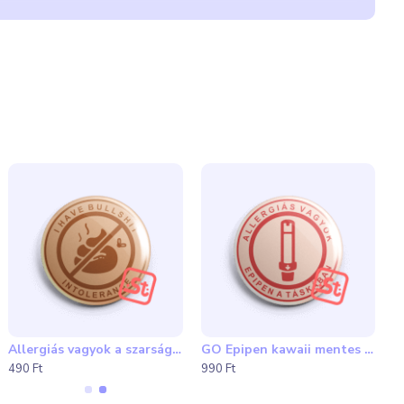
 hátlap nélkül, újrahasznosítható és komposztálható
Allergiás vagyok a szarságokra kawaii kitűző
GO Epipen kawaii mentes hűtőmágnes
490 Ft
990 Ft