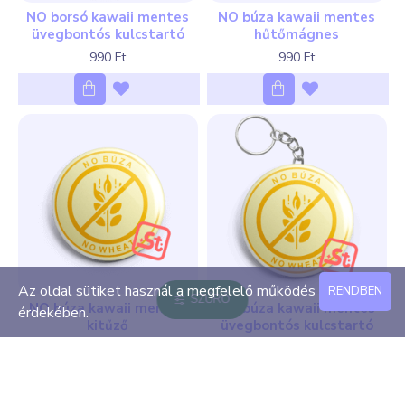
NO borsó kawaii mentes
NO búza kawaii mentes
üvegbontós kulcstartó
hűtőmágnes
990 Ft
990 Ft
Az oldal sütiket használ a megfelelő működés
RENDBEN
SZŰRŐ
NO búza kawaii mentes
NO búza kawaii mentes
érdekében.
kitűző
üvegbontós kulcstartó
490 Ft
990 Ft