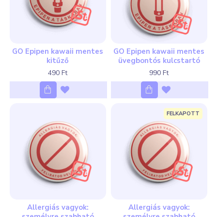
GO Epipen kawaii mentes
GO Epipen kawaii mentes
kitűző
üvegbontós kulcstartó
490 Ft
990 Ft
FELKAPOTT
Allergiás vagyok:
Allergiás vagyok:
személyre szabható
személyre szabható