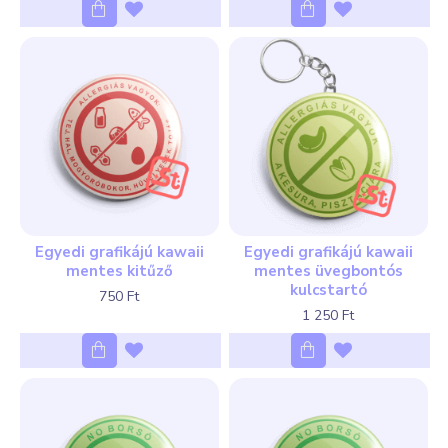
Egyedi grafikájú kawaii
Egyedi grafikájú kawaii
mentes kitűző
mentes üvegbontós
kulcstartó
750 Ft
1 250 Ft