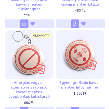
kawaii mentes
kawaii mentes kitűző
hűtőmágnes
490 Ft
990 Ft
FELKAPOTT
Allergiás vagyok:
Egyedi grafikájú kawaii
személyre szabható
mentes hűtőmágnes
kawaii mentes
1 250 Ft
üvegbontós kulcstartó
990 Ft