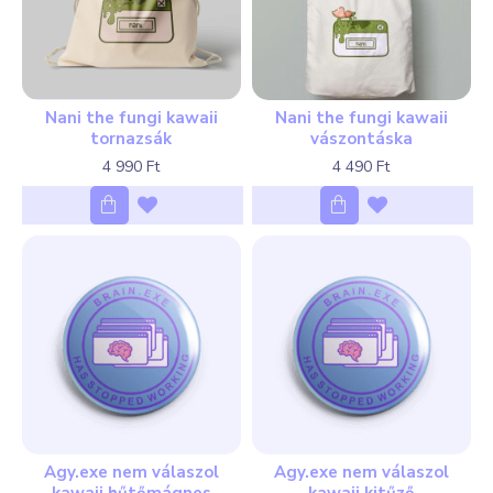
Nani the fungi kawaii
Nani the fungi kawaii
tornazsák
vászontáska
4 990 Ft
4 490 Ft
Agy.exe nem válaszol
Agy.exe nem válaszol
kawaii hűtőmágnes
kawaii kitűző