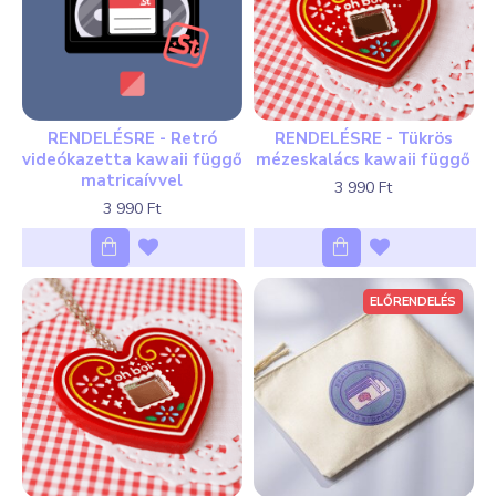
RENDELÉSRE - Retró
RENDELÉSRE - Tükrös
videókazetta kawaii függő
mézeskalács kawaii függő
matricaívvel
3 990 Ft
3 990 Ft
ELŐRENDELÉS