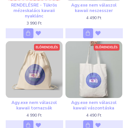
RENDELÉSRE - Tükrös
Agy.exe nem válaszol
mézeskalács kawaii
kawaii neszesszer
nyaklánc
4 490 Ft
3 990 Ft
ELŐRENDELÉS
ELŐRENDELÉS
Agy.exe nem válaszol
Agy.exe nem válaszol
kawaii tornazsák
kawaii vászontáska
4 990 Ft
4 490 Ft