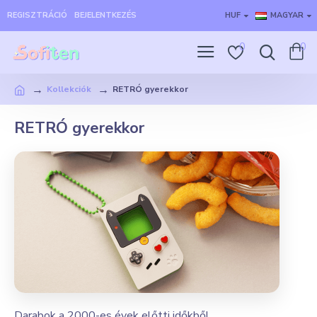
REGISZTRÁCIÓ
BEJELENTKEZÉS
HUF
MAGYAR
0
0
Kollekciók
RETRÓ gyerekkor
RETRÓ gyerekkor
Darabok a 2000-es évek előtti időkből