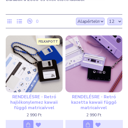
0
FELKAPOTT
RENDELÉSRE - Retró
RENDELÉSRE - Retró
hajlékonylemez kawaii
kazetta kawaii függő
függő matricaívvel
matricaívvel
2 990 Ft
2 990 Ft