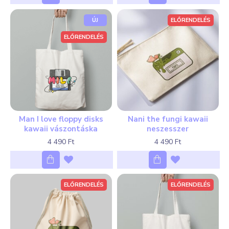
ÚJ
ELŐRENDELÉS
ELŐRENDELÉS
Man I love floppy disks
Nani the fungi kawaii
kawaii vászontáska
neszesszer
4 490 Ft
4 490 Ft
ELŐRENDELÉS
ELŐRENDELÉS