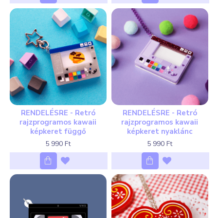
RENDELÉSRE - Retró
RENDELÉSRE - Retró
rajzprogramos kawaii
rajzprogramos kawaii
képkeret függő
képkeret nyaklánc
5 990 Ft
5 990 Ft