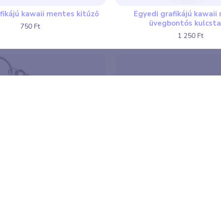
fikájú kawaii mentes kitűző
Egyedi grafikájú kawaii
üvegbontós kulcsta
750 Ft
1 250 Ft
kawaii mentes üvegbontós
Vegán vagyok kawaii 