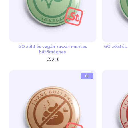
GO zöld és vegán kawaii mentes
GO zöld és
hűtőmágnes
990 Ft
ÚJ