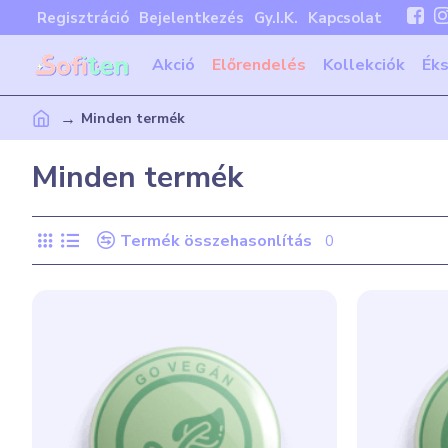
Regisztráció
Bejelentkezés
Gy.I.K.
Kapcsolat
Akció
Előrendelés
Kollekciók
Ék
Minden termék
Minden termék
Termék összehasonlítás
0