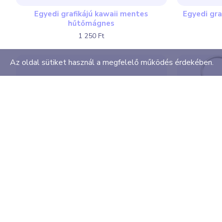
Egyedi grafikájú kawaii mentes
Egyedi gra
hűtőmágnes
1 250 Ft
Az oldal sütiket használ a megfelelő működés érdekében.
NO borsó kawaii mentes kitűző
NO borsó 