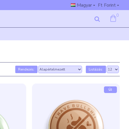
Magyar
Ft
Forint
0
Rendezés:
Listázás:
ÚJ