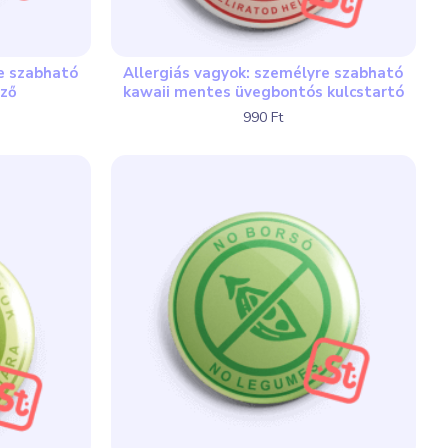
re szabható
Allergiás vagyok: személyre szabható
űző
kawaii mentes üvegbontós kulcstartó
990 Ft