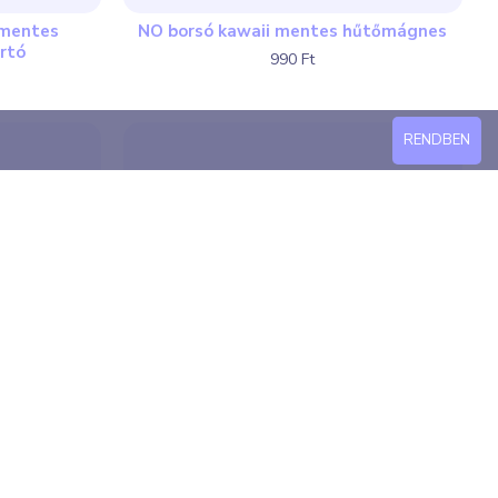
 mentes
NO borsó kawaii mentes hűtőmágnes
rtó
990 Ft
RENDBEN
mentes
NO búza kawaii mentes hűtőmágnes