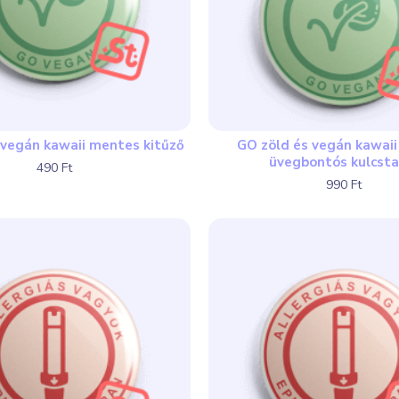
 vegán kawaii mentes kitűző
GO zöld és vegán kawai
üvegbontós kulcsta
490 Ft
990 Ft