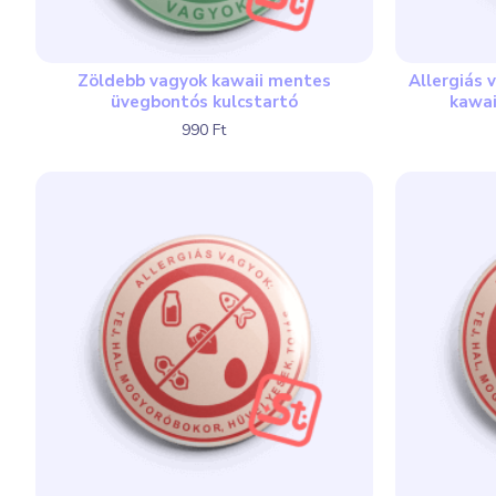
Zöldebb vagyok kawaii mentes
Allergiás 
üvegbontós kulcstartó
kawa
990 Ft