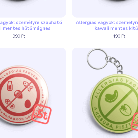
vagyok: személyre szabható
Allergiás vagyok: személy
ii mentes hűtőmágnes
kawaii mentes kit
990 Ft
490 Ft