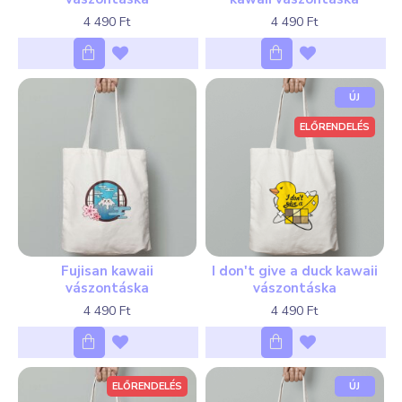
4 490 Ft
4 490 Ft
ÚJ
ELŐRENDELÉS
Fujisan kawaii
I don't give a duck kawaii
vászontáska
vászontáska
4 490 Ft
4 490 Ft
ELŐRENDELÉS
ÚJ