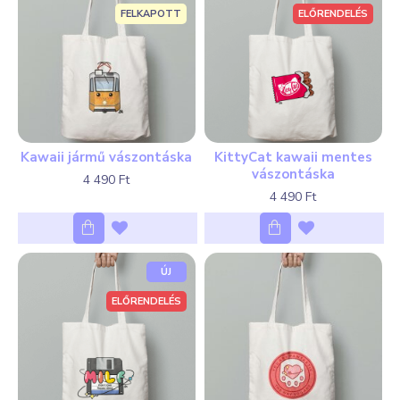
FELKAPOTT
ELŐRENDELÉS
Kawaii jármű vászontáska
KittyCat kawaii mentes
vászontáska
4 490 Ft
4 490 Ft
ÚJ
ELŐRENDELÉS