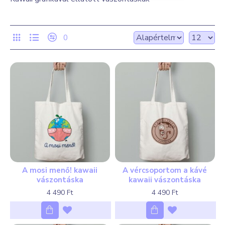
0
A mosi menő! kawaii
A vércsoportom a kávé
vászontáska
kawaii vászontáska
4 490 Ft
4 490 Ft