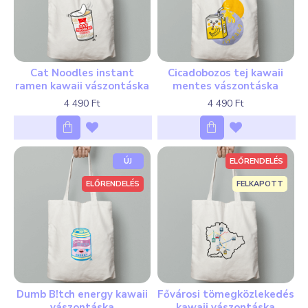
Cat Noodles instant
Cicadobozos tej kawaii
ramen kawaii vászontáska
mentes vászontáska
4 490 Ft
4 490 Ft
ÚJ
ELŐRENDELÉS
ELŐRENDELÉS
FELKAPOTT
Dumb B!tch energy kawaii
Fővárosi tömegközlekedés
vászontáska
kawaii vászontáska