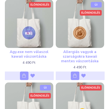
ELŐRENDELÉS
ÚJ
ELŐRENDELÉS
Agy.exe nem válaszol
Allergiás vagyok a
kawaii vászontáska
szarságokra kawaii
mentes vászontáska
4 490 Ft
4 490 Ft
ÚJ
ELŐRENDELÉS
ELŐRENDELÉS