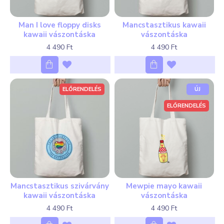
Man I love floppy disks
Mancstasztikus kawaii
kawaii vászontáska
vászontáska
4 490 Ft
4 490 Ft
ELŐRENDELÉS
ÚJ
ELŐRENDELÉS
Mancstasztikus szivárvány
Mewpie mayo kawaii
kawaii vászontáska
vászontáska
4 490 Ft
4 490 Ft