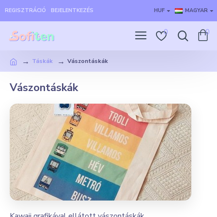
REGISZTRÁCIÓ
BEJELENTKEZÉS
HUF
MAGYAR
0
0
Táskák
Vászontáskák
Vászontáskák
Kawaii grafikával ellátott vászontáskák