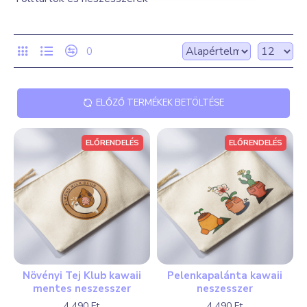
0
ELŐZŐ TERMÉKEK BETÖLTÉSE
ELŐRENDELÉS
ELŐRENDELÉS
Növényi Tej Klub kawaii
Pelenkapalánta kawaii
mentes neszesszer
neszesszer
4 490 Ft
4 490 Ft