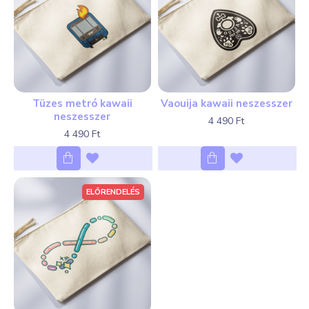
Tüzes metró kawaii
Vaouija kawaii neszesszer
neszesszer
4 490 Ft
4 490 Ft
ELŐRENDELÉS