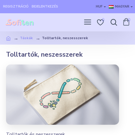
REGISZTRÁCIÓ
BEJELENTKEZÉS
HUF
MAGYAR
0
0
Táskák
Tolltartók, neszesszerek
Tolltartók, neszesszerek
Tolltartók és neszesszerek