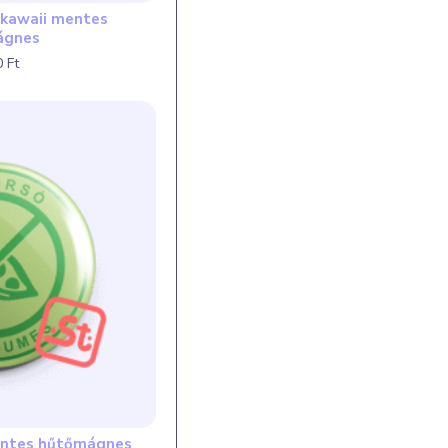
ú kawaii mentes
ágnes
 Ft
entes hűtőmágnes