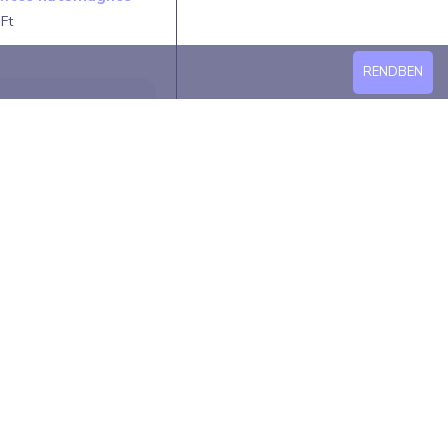
Ft
RENDBEN
entes hűtőmágnes
Ft