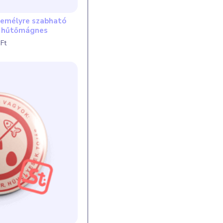
személyre szabható
s hűtőmágnes
Ft