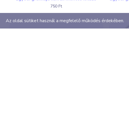
750 Ft
Az oldal sütiket használ a megfelelő működés érdekében.
NO borsó kawaii mentes kitűző
NO bo
490 Ft