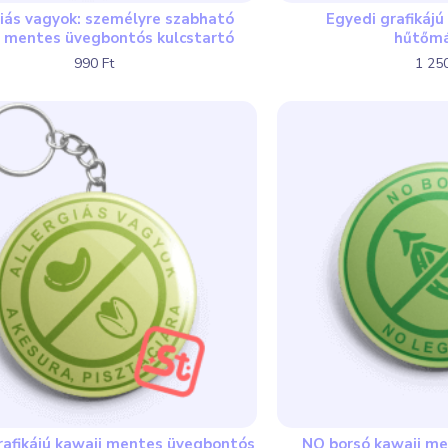
giás vagyok: személyre szabható
Egyedi grafikáj
i mentes üvegbontós kulcstartó
hűtőm
990 Ft
1 250
rafikájú kawaii mentes üvegbontós
NO borsó kawaii m