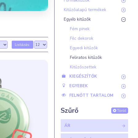
Formakitűzők
Kitűzőalapú termékek
Egyéb kitűzők
Fém pinek
Filc dekorok
Listázás:
Egyedi kitűzők
Feliratos kitűzők
Kitűzőszettek
KIEGÉSZÍTŐK
EGYEBEK
FELNŐTT TARTALOM
Szűrő
Töröl
ÁR