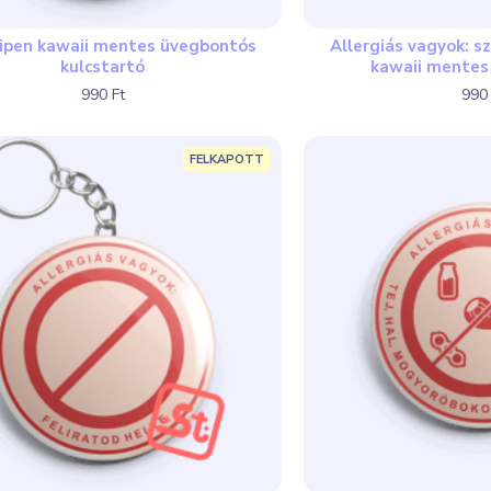
ipen kawaii mentes üvegbontós
Allergiás vagyok: 
kulcstartó
kawaii mente
990 Ft
990 
FELKAPOTT