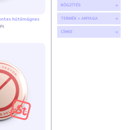
RÖGZÍTÉS
TERMÉK > ANYAGA
mentes hűtőmágnes
Ft
CÍMKE