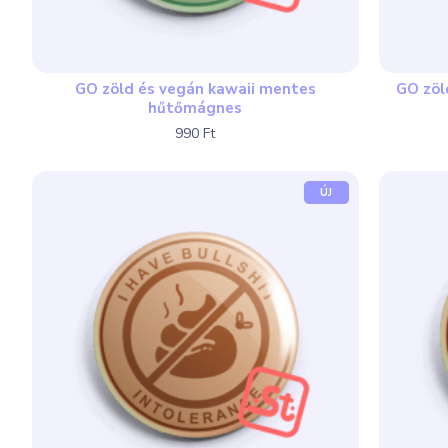
GO zöld és vegán kawaii mentes
GO zöl
hűtőmágnes
990 Ft
ÚJ