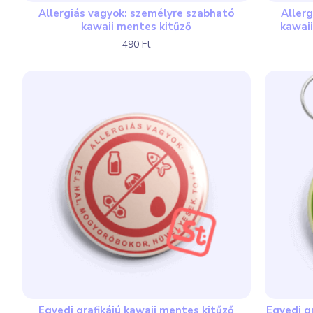
Allergiás vagyok: személyre szabható
Aller
kawaii mentes kitűző
kawai
490 Ft
Egyedi grafikájú kawaii mentes kitűző
Egyedi g