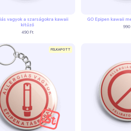
iás vagyok a szarságokra kawaii
GO Epipen kawaii 
kitűző
990 
490 Ft
FELKAPOTT