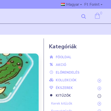
Magyar
Ft
Forint
0
Kategóriák
FŐOLDAL
AKCIÓ
ELŐRENDELÉS
KOLLEKCIÓK
ÉKSZEREK
KITŰZŐK
Kerek kitűzők