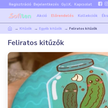
Regisztráció
Bejelentkezés
Gy.I.K.
Kapcsolat
Akció
Előrendelés
Kollekciók
Ék
Kitűzők
Egyéb kitűzők
Feliratos kitűzők
Feliratos kitűzők