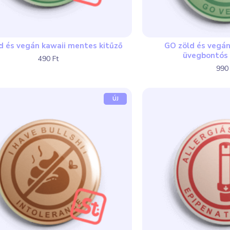
d és vegán kawaii mentes kitűző
GO zöld és vegá
üvegbontós 
490 Ft
990 
ÚJ