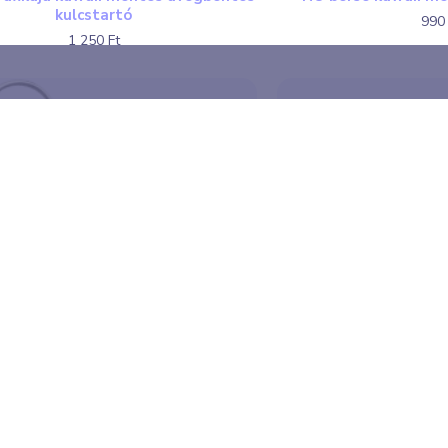
kulcstartó
990 
1 250 Ft
rsó kawaii mentes üvegbontós
NO búza kawaii m
kulcstartó
990 