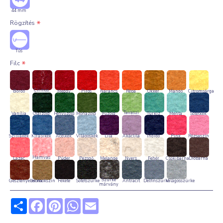
44 mm
Rögzítés
Tűs
Filc
Cirmos
Bordó
Meggy
Piros
Narancs
Répa
Okker
Mangó
Citromsárga
bordó
Tavaszi
Vanília
Olajzöld
Fenyőzöld
Mohazöld
Fűzöld
Türkiz
Menta
Sötétkék
rét
Szilvakék
Királykék
Acélkék
Világoskék
Lila
Akáclila
Indigó
Pink
Rózsaszín
Hamvas
Lazac
Púder
Pezsgő
Melange
Nyers
Fehér
Csokibarna
Dióbarna
barack
Szürke
Gesztenyebarna
Homokszín
Fekete
Sötétszürke
Antracit
Delfinszürke
Világosszürke
márvány
Share
Facebook
Pinterest
WhatsApp
Email