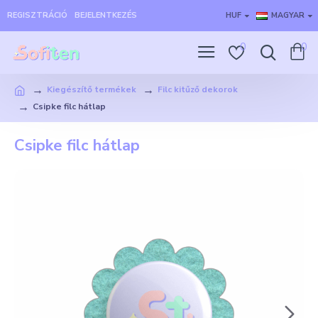
REGISZTRÁCIÓ
BEJELENTKEZÉS
HUF
MAGYAR
0
0
Kiegészítő termékek
Filc kitűző dekorok
Csipke filc hátlap
Csipke filc hátlap