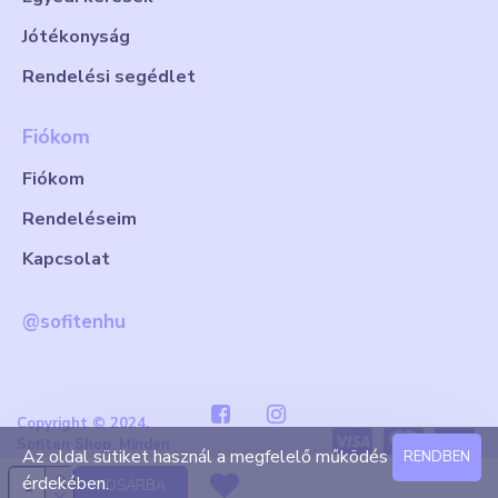
Jótékonyság
Rendelési segédlet
Fiókom
Fiókom
Rendeléseim
Kapcsolat
@sofitenhu
Copyright © 2024,
Sofiten Shop. Minden
Az oldal sütiket használ a megfelelő működés
RENDBEN
jog fenntartva
érdekében.
KOSÁRBA