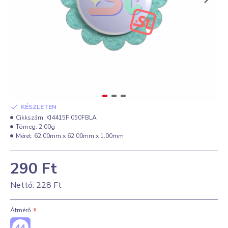
KÉSZLETEN
Cikkszám:
KI4415FI050FBLA
Tömeg:
2.00g
Méret:
62.00mm x 62.00mm x 1.00mm
290 Ft
Nettó: 228 Ft
Átmérő