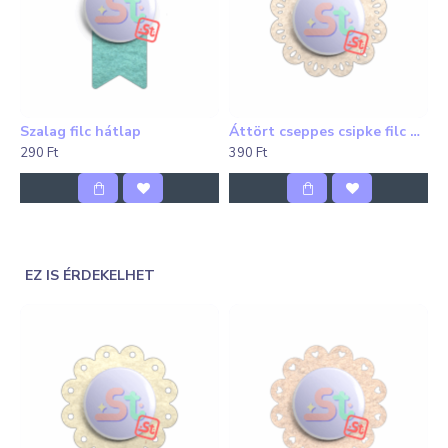
A termék rendelésre készül, várható elkészülési ideje
3-14 munkanap.
A képek csak illusztrációk! A feltüntetett ár 1 db xy
filc hátlapot tartalmaz csak kitűző és plusz hátlap
nélkül.
Szalag filc hátlap
Áttört cseppes csipke filc hátlap
290 Ft
390 Ft
FIGYELEM! Az anyag természetéből adódóan
előfordulhatnak kisebb-nagyobb eltérések a fotó és
a késztermék között - nedves kézzel, óvatosan
simogatva azonban a kisebb deformációk
EZ IS ÉRDEKELHET
kisimíthatóak.
Óvd a magas nedvességtartalmú helyektől, mert
folyó víz vagy pára hatására a filc esetenként
eresztheti a színét és foltot hagyhat. Az ilyen
helyzetekben bekövetkezett károkért nem vállalok
felelősséget!