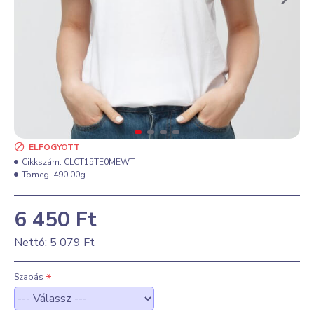
ELFOGYOTT
Cikkszám:
CLCT15TE0MEWT
Tömeg:
490.00g
6 450 Ft
Nettó: 5 079 Ft
Szabás