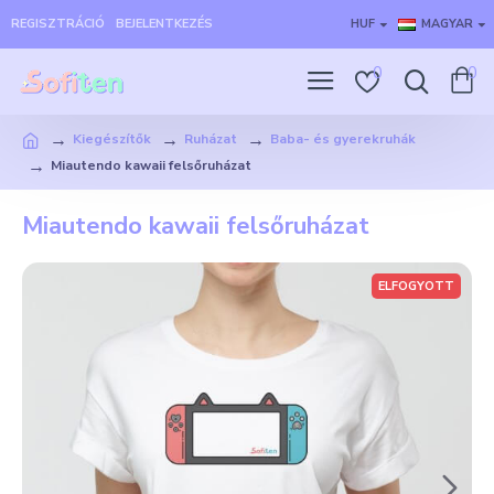
REGISZTRÁCIÓ
BEJELENTKEZÉS
HUF
MAGYAR
0
0
Kiegészítők
Ruházat
Baba- és gyerekruhák
Miautendo kawaii felsőruházat
Miautendo kawaii felsőruházat
ELFOGYOTT