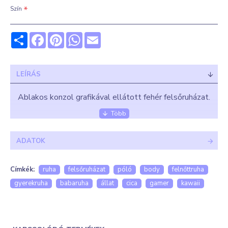
Szín
Share
Facebook
Pinterest
WhatsApp
Email
LEÍRÁS
Ablakos konzol grafikával ellátott fehér felsőruházat.
Kezelési útmutató: kifordítva 30, maximum 40 °C
ADATOK
fokon mosható és vasalható. Fehérítő, valamint
szárítógép használata NEM JAVASOLT!
Címkék:
ruha
felsőruházat
póló
body
felnőttruha
Az első pár mosásnál színfogó kendő használata
gyerekruha
babaruha
állat
cica
gamer
kawaii
ajánlott.
FIGYELEM! A termék előrendelés, várhatóan 2024.