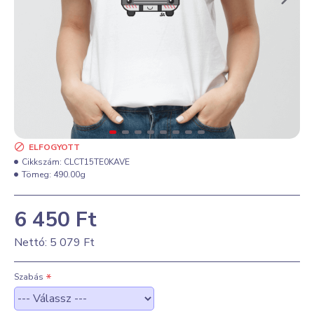
ELFOGYOTT
Cikkszám:
CLCT15TE0KAVE
Tömeg:
490.00g
6 450 Ft
Nettó: 5 079 Ft
Szabás