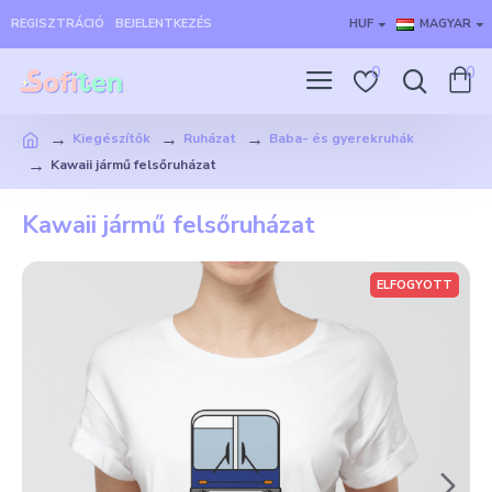
REGISZTRÁCIÓ
BEJELENTKEZÉS
HUF
MAGYAR
0
0
Kiegészítők
Ruházat
Baba- és gyerekruhák
Kawaii jármű felsőruházat
Kawaii jármű felsőruházat
ELFOGYOTT