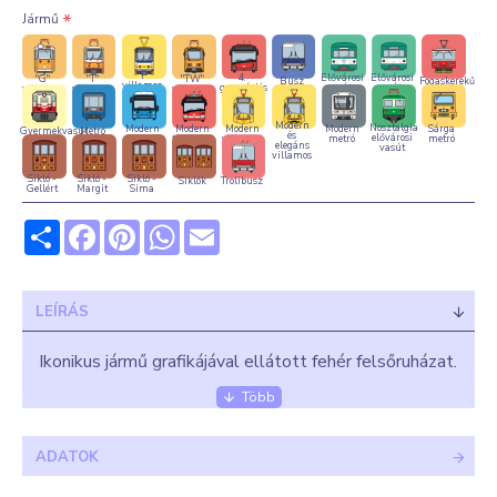
Jármű
"T"
4.
Elővárosi
Elővárosi
"G"
"T"
"TW"
Busz
Fogaskerekű
villamos
generációs
vasút -
vasút -
villamos
villamos
villamos
- napos
trolibusz
Bajszos
Sima
verzió
Modern
Nosztalgia
Modern
Modern
Modern
Modern
Sárga
Gyermekvasút
Metró
és
elővárosi
busz
trolibusz
villamos
metró
metró
elegáns
vasút
villamos
Sikló -
Sikló -
Sikló -
Siklók
Trolibusz
Gellért
Margit
Sima
Share
Facebook
Pinterest
WhatsApp
Email
LEÍRÁS
Ikonikus jármű grafikájával ellátott fehér felsőruházat.
Kezelési útmutató: kifordítva 30, maximum 40 °C
ADATOK
fokon mosható és vasalható. Fehérítő, valamint
szárítógép használata NEM JAVASOLT!