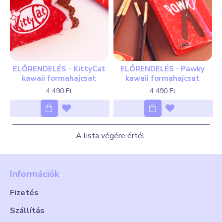
ELŐRENDELÉS - KittyCat
ELŐRENDELÉS - Pawky
kawaii formahajcsat
kawaii formahajcsat
4 490 Ft
4 490 Ft
A lista végére értél.
Információk
Fizetés
Szállítás