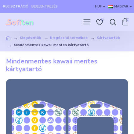
REGISZTRÁCIÓ
BEJELENTKEZÉS
HUF
MAGYAR
0
0
Kiegészítők
Kiegészítő termékek
Kártyatartók
Mindenmentes kawaii mentes kártyatartó
Mindenmentes kawaii mentes
kártyatartó