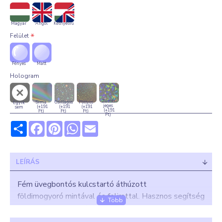
Magyar
Angol
Kétnyelvű
Felület
Fényes
Matt
Hologram
Zúzott
Sima
Csillagos
Pöttyös
Egyik
jeges
(+191
(+191
(+191
sem
(+191
Ft)
Ft)
Ft)
Ft)
Share
Facebook
Pinterest
WhatsApp
Email
LEÍRÁS
Fém üvegbontós kulcstartó áthúzott
földimogyoró mintával és felirattal
. Hasznos segítség
a mindennapokban! :)
A saját felirattal ellátott rendelés egyedi terméknek