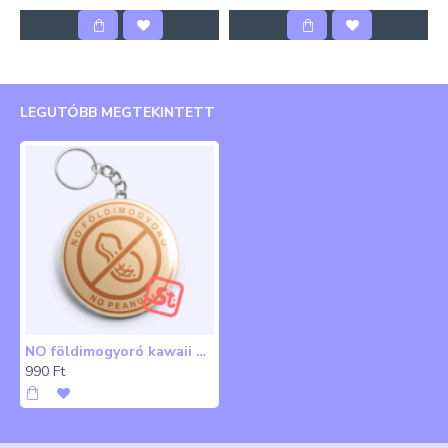
LEGUTÓBB MEGTEKINTETT
NO földimogyoró kawaii mentes üvegbontós kulcstartó
990 Ft