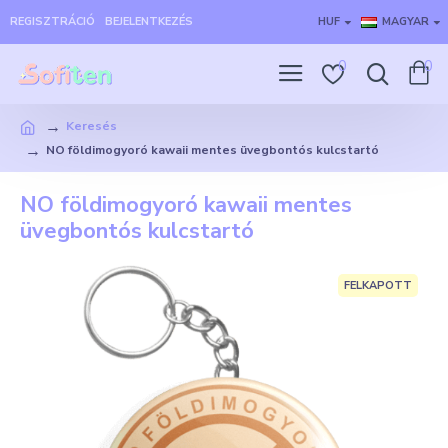
REGISZTRÁCIÓ
BEJELENTKEZÉS
HUF
MAGYAR
0
0
Keresés
NO földimogyoró kawaii mentes üvegbontós kulcstartó
NO földimogyoró kawaii mentes
üvegbontós kulcstartó
FELKAPOTT