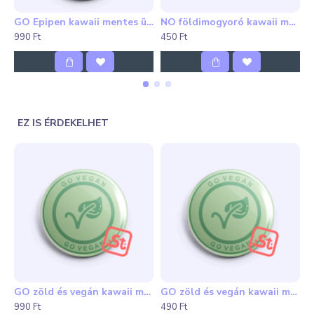
A kép csak illusztráció. A színek a valóságban
GO Epipen kawaii mentes üvegbontós kulcstartó
NO földimogyoró kawaii mentes mini kitűző
eltérőek lehetnek.
990 Ft
450 Ft
9
A Rendelési segédletet
itt
, a csomagolásról szóló
aloldalt pedig
itt
találod.
EZ IS ÉRDEKELHET
GO zöld és vegán kawaii mentes hűtőmágnes
GO zöld és vegán kawaii mentes kitűző
990 Ft
490 Ft