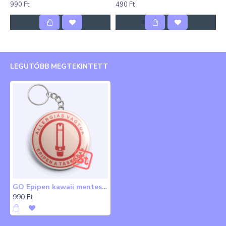
990 Ft
490 Ft
LEGUTÓBB MEGTEKINTETT
GO Epipen kawaii mentes üvegbontós kulcstartó
990 Ft