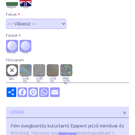
Magyar
Angol
Felirat
Felület
Fényes
Matt
Hologram
Zúzott
Sima
Csillagos
Pöttyös
Egyik
jeges
(+191
(+191
(+191
sem
(+191
Ft)
Ft)
Ft)
Ft)
Share
Facebook
Pinterest
WhatsApp
Email
LEÍRÁS
Fém üvegbontós kulcstartó
Epipent jelző mintával és
felirattal. Hasznos segítség a mindennapokban! :)