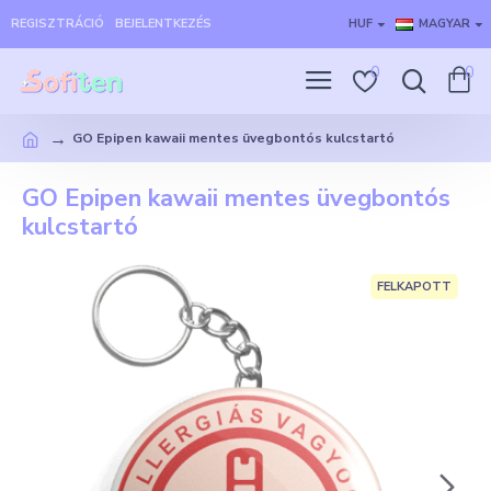
REGISZTRÁCIÓ
BEJELENTKEZÉS
HUF
MAGYAR
0
0
GO Epipen kawaii mentes üvegbontós kulcstartó
GO Epipen kawaii mentes üvegbontós
kulcstartó
FELKAPOTT