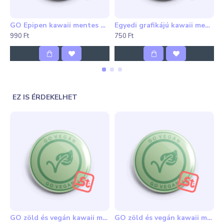
A kép csak illusztráció. A színek a valóságban
GO Epipen kawaii mentes hűtőmágnes
Egyedi grafikájú kawaii mentes kitűző
eltérőek lehetnek.
990 Ft
750 Ft
1
A Rendelési segédletet
itt
, a csomagolásról szóló
aloldalt pedig
itt
találod.
EZ IS ÉRDEKELHET
GO zöld és vegán kawaii mentes hűtőmágnes
GO zöld és vegán kawaii mentes kitűző