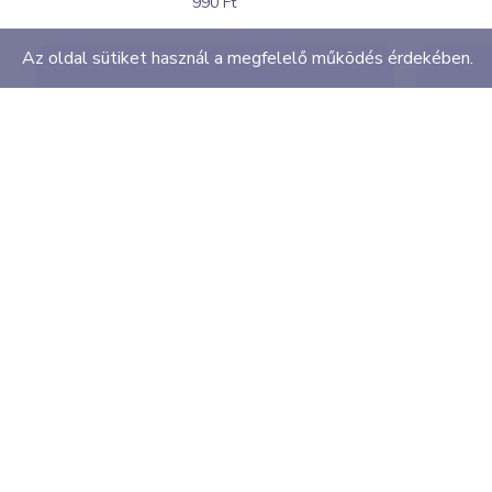
990 Ft
Az oldal sütiket használ a megfelelő működés érdekében.
Kawaii főváros szív hűtőmágnes
990 Ft