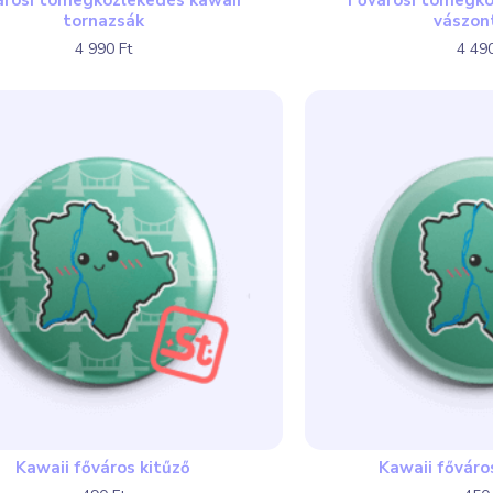
árosi tömegközlekedés kawaii
Fővárosi tömegkö
tornazsák
vászon
4 990 Ft
4 490
Kawaii főváros kitűző
Kawaii főváro