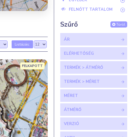
EGYEBEK
FELNŐTT TARTALOM
Szűrő
Töröl
ÁR
Listázás:
ELÉRHETŐSÉG
FELKAPOTT
TERMÉK > ÁTMÉRŐ
TERMÉK > MÉRET
MÉRET
ÁTMÉRŐ
VERZIÓ