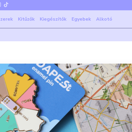
szerek
Kitűzők
Kiegészítők
Egyebek
Alkotó