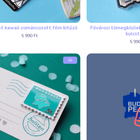
t kawaii zománcozott fém kitűző
Fővárosi tömegközle
kulcs
5 990 Ft
5 990
ÚJ