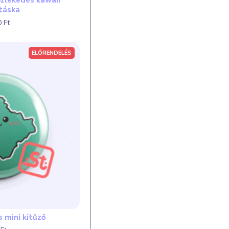
zlekedés kawaii
táska
 Ft
ELŐRENDELÉS
s mini kitűző