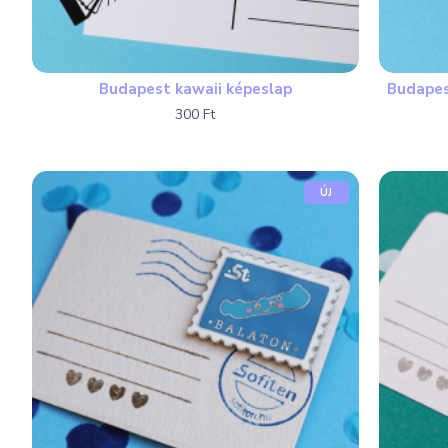
Budapest kawaii képeslap
Budapes
300 Ft
ÚJ