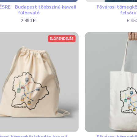
SRE - Budapest többszínű kawaii
Fővárosi tömegkö
fülbevaló
felsőr
2 990 Ft
6 450
ELŐRENDELÉS