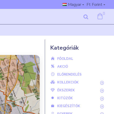
Magyar
Ft
Forint
0
Kategóriák
FŐOLDAL
AKCIÓ
ELŐRENDELÉS
KOLLEKCIÓK
ÉKSZEREK
KITŰZŐK
KIEGÉSZÍTŐK