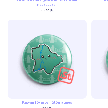
Fővárosi tömegközlekedés kawaii
Főv
neszesszer
4 490 Ft
Kawaii főváros hűtőmágnes