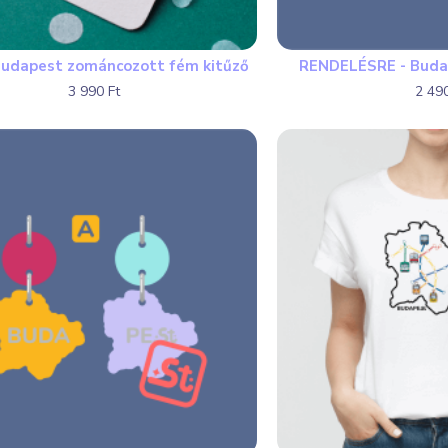
Budapest zománcozott fém kitűző
RENDELÉSRE - Buda
3 990 Ft
2 490