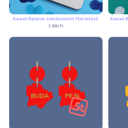
Kawaii Balaton zománcozott fém kitűző
Kawaii 
3 990 Ft