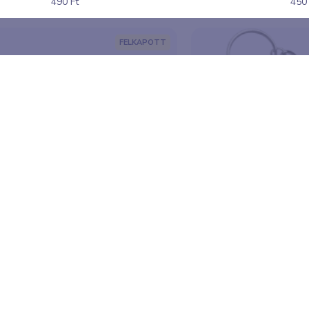
490 Ft
450 
FELKAPOTT
Kawaii főváros szív kitűző
Kawaii főváros üve
790 Ft
990 