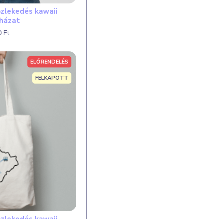
zlekedés kawaii
uházat
 Ft
ELŐRENDELÉS
FELKAPOTT