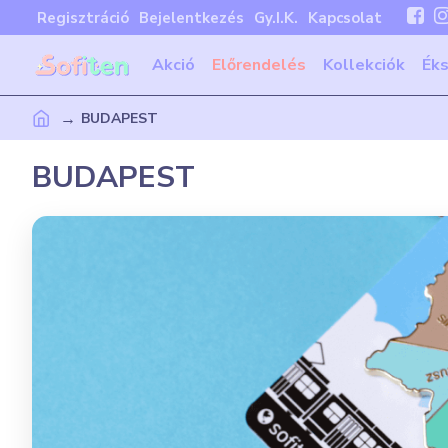
Regisztráció
Bejelentkezés
Gy.I.K.
Kapcsolat
Akció
Előrendelés
Kollekciók
Ék
BUDAPEST
BUDAPEST