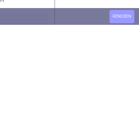
Ft
RENDBEN
gbontós kulcstartó
Ft